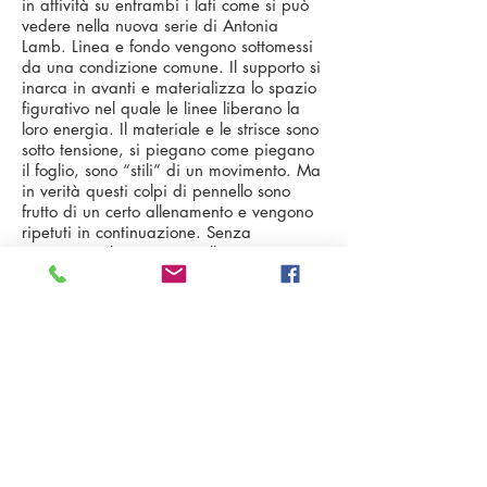
in attività su entrambi i lati come si può
vedere nella nuova serie di Antonia
Lamb. Linea e fondo vengono sottomessi
da una condizione comune. Il supporto si
inarca in avanti e materializza lo spazio
figurativo nel quale le linee liberano la
loro energia. Il materiale e le strisce sono
sotto tensione, si piegano come piegano
il foglio, sono “stili” di un movimento. Ma
in verità questi colpi di pennello sono
frutto di un certo allenamento e vengono
ripetuti in continuazione. Senza
esitazione, il timing è quello giusto. La
quantità di colore è calcolata in modo
mirato, il movimento non può più essere
fermato. I disegni di Antonia Lamb non si
esauriscono sul singolo foglio ma insistono
su una produzione perenne in serie. Uno
staccato di slanci come coreografia
comune - nonstop.
Le due posizioni condividono l’accettanza
da una certa dipendenza e posizione.
Un’autonomia può essere ottenuta solo