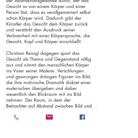
der Abstraktionsgedanke durch, der das
Gesicht so von einem Körper und einer
Person löst, dass es verallgemeinert selbst
schon Körper wird. Dadurch gibt der
Künstler das Gesicht dem Körper zurück
und verstärkt den Ausdruck seiner
Verlorenheit mit einer Körpersprache, die
Gesicht, Kopf und Körper einschließt.
Christian Reisigl dagegen spart das
Gesicht als Thema und Gegenstand völlig
aus und nimmt den menschlichen Körper
ins Visier seiner Malerei. Verschlungen
und gewrungen drängen Figuren ins Bild,
die ihre motivische Dramatik diskret einer
malerischen übergeben und dabei
wesentlich den Blickraum mit ins Bild
nehmen. Der Raum, in dem der
Betrachter auf Abstand zwischen Bild und
Gegenstand gehalten wird, ist so
grundlegend mit daran beteiligt, dass die
Wahrnehmung zwischen Nähe und
Distanz changiert und die Grenzen
zwischen Bild und Körper in einem