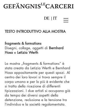
DE
|
IT
TESTO INTRODUTTIVO ALLA MOSTRA
fragments & formations
Disegni, collage, oggetti di
Bernhard
Hosa
e
Letizia Werth
La mostra „fragments & formations“ è
stata creata da Letizia Werth e Bernhard
Hosa appositamente per questi spazi. Al
centro dei loro la­vori si trova sempre il
corpo umano e per lo più è evidente che
si tratta della ricezione di differenti
tipizzazioni. I due artisti si occupano già
da tempo dei diversi aspetti della
detenzione, reclusione e la tensione tra
l’individuo e la società regolamentata.