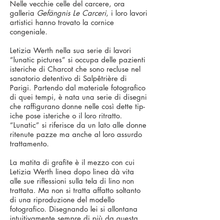
Nelle vecchie celle del carcere, ora
galleria
Gefängnis Le Carceri
, i loro lavori
artistici hanno trovato la cornice
congeniale.
Letizia Werth nella sua serie di lavori
“lunatic pictures” si occupa delle pazienti
isteriche di Charcot che sono recluse nel
sanatorio detentivo di Salpêtrière di
Parigi. Partendo dal materiale fotografico
di quei tempi, è nata una serie di disegni
che raffigurano donne nelle così dette tip­
iche pose isteriche o il loro ritratto.
“Lunatic” si riferisce da un lato alle donne
ritenute pazze ma anche al loro assurdo
trattamento.
La matita di grafite è il mezzo con cui
Letizia Werth linea dopo linea dà vita
alle sue riflessioni sulla tela di lino non
trattata. Ma non si tratta affatto soltanto
di una riproduzione del modello
fotografico. Disegnando lei si allontana
intuitivamente sempre di più da questa