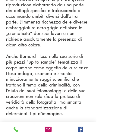
riproduzione elaborando da una parte
dei dettagli specifici e tralasciando o
accennando ambiti diversi dall’altra
parte. L’immensa ricchezza delle diverse
ombreggiature nero-grigie definisce la
„cromaticità“ dei suoi lavori e non
richiede assolutamente la presenza di
alcun altro colore.
Anche Bernard Hosa nella sua serie di
più pezzi “up to sample” tematizza il
corpo umano come oggetto della scienza.
Hosa indaga, esamina e smonta
minuziosamente saggi scientifici che
trattano il tema della criminalità, con
l’aiuto dei suoi fotomontaggi e delle sue
creazioni non solo sfida la pretesa di
veridicità della fotografia, ma smonta
anche la standardizzazione di
determinati tipi d‘immagine.
Il punto di partenza di questa serie è il
libro “Il volto delle malattie dell’anima”,