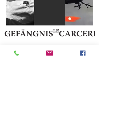
IT 39052 Kaltern - Pater Bühel | Caldaro - Colle dei Frati
Steuernr. | codice fiscale
94111020213
T.
+39 333 2874345
E-Mail:
●
info@gefaengnislecarcerigalerie.it
www.gefaengnislecarcerigalerie.it
●
Privacy Policy
DE
|
IT
Cookies Policy
DE
|
IT
●
Foto ab/dal 2016
©
Nora Sölva
©
2006 - 2018
Gefängnis Le Carceri
- powered
by puff. All rights reserved.