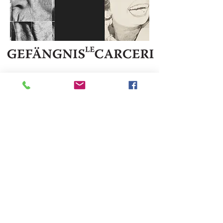
IT 39052 Kaltern - Pater Bühel | Caldaro - Colle dei Frati
Steuernr. | codice fiscale
94111020213
T.
+39 333 2874345
E-Mail:
●
info@gefaengnislecarcerigalerie.it
www.gefaengnislecarcerigalerie.it
●
Privacy Policy
DE
|
IT
Cookies Policy
DE
|
IT
●
Foto ab/dal 2016
©
Nora Sölva
©
2006 - 2018
Gefängnis Le Carceri
- powered
by puff. All rights reserved.