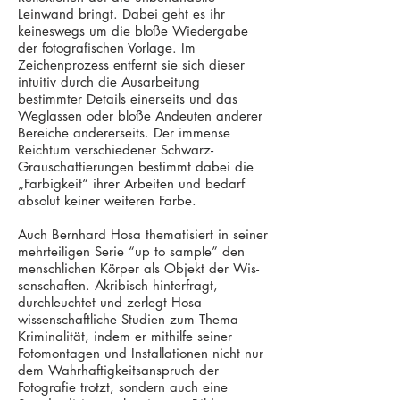
Leinwand bringt. Dabei geht es ihr
keineswegs um die bloße Wiedergabe
der fotografischen Vorlage. Im
Zeichenprozess entfernt sie sich dieser
intuitiv durch die Ausarbeitung
bestimmter Details einerseits und das
Weglassen oder bloße Andeuten anderer
Bereiche andererseits. Der immense
Reichtum verschiedener Schwarz-
Grauschattierungen bestimmt dabei die
„Farbigkeit“ ihrer Ar­beiten und bedarf
absolut keiner weiteren Farbe.
Auch Bernhard Hosa thematisiert in seiner
mehrteiligen Serie “up to sample” den
menschlichen Körper als Objekt der Wis­
senschaften. Akribisch hinterfragt,
durchleuchtet und zerlegt Hosa
wissenschaftliche Studien zum Thema
Kriminalität, indem er mithilfe seiner
Fotomontagen und Installationen nicht nur
dem Wahrhaftig­keitsanspruch der
Fotografie trotzt, sondern auch eine