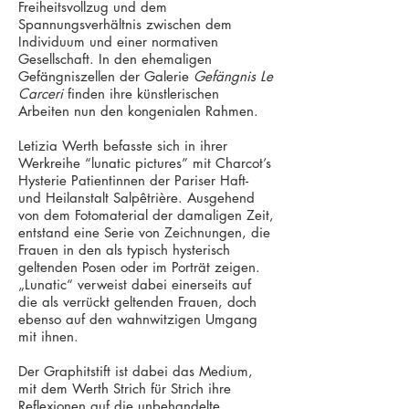
Freiheitsvollzug und dem
Spannungsverhältnis zwischen dem
Individuum und einer normativen
Gesellschaft. In den ehemaligen
Gefängniszellen der Galerie
Gefängnis Le
Carceri
finden ihre künstlerischen
Arbeiten nun den kongenialen Rahmen.
Letizia Werth befasste sich in ihrer
Werkreihe “lunatic pictures” mit Charcot’s
Hysterie Patientinnen der Pariser Haft-
und Heilanstalt Salpêtrière. Ausgehend
von dem Fotomaterial der damaligen Zeit,
ent­stand eine Serie von Zeichnungen, die
Frauen in den als typisch hyster­isch
geltenden Posen oder im Porträt zeigen.
„Lunatic“ verweist dabei einerseits auf
die als verrückt geltenden Frauen, doch
ebenso auf den wahnwitzigen Umgang
mit ihnen.
Der Graphitstift ist dabei das Medium,
mit dem Werth Strich für Strich ihre
Reflexionen auf die unbehandelte