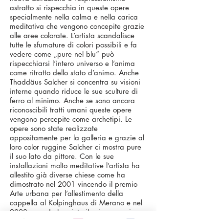
astratto si rispecchia in queste opere
specialmente nella calma e nella carica
meditativa che vengono concepite grazie
alle aree colorate. L’artista scandalisce
tutte le sfumature di colori possibili e fa
vedere come „pure nel blu“ può
rispecchiarsi l’intero universo e l’anima
come ritratto dello stato d’animo. Anche
Thaddäus Salcher si concentra su visioni
interne quando riduce le sue sculture di
ferro al minimo. Anche se sono ancora
riconoscibili tratti umani queste opere
vengono percepite come archetipi. Le
opere sono state realizzate
appositamente per la galleria e grazie al
loro color ruggine Salcher ci mostra pure
il suo lato da pittore. Con le sue
installazioni molto meditative l’artista ha
allestito già diverse chiese come ha
dimostrato nel 2001 vincendo il premio
Arte urbana per l’allestimento della
cappella al Kolpinghaus di Merano e nel
2003 quando ha vinto il primo premio