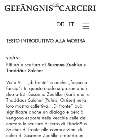
DE
|
IT
TESTO INTRODUTTIVO ALLA MOSTRA
vis-à-vi
Pittura e scultura di
Susanne Zuehlke
e
Thaddäus Salcher
Vis a Vi – „di fronte“ o anche „faccia a
faccia“: In questo modo si presentano i
due artisti Susanne Zuehlke (Karlsruhe) e
Thaddäus Salcher (Pufels, Ortisei) nella
loro mostra collettiva. „Di fronte“ può
significare anche un dialogo e perciò
vengono esposte nelle vecchie celle del
carcere le sculture di ferro di Thaddäus
Salcher di fronte alle composizioni di
colori di Susanne Zuehlke creando un