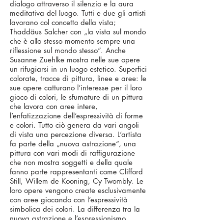
dialogo attraverso il silenzio e la aura
meditativa del luogo. Tutti e due gli artisti
lavorano col concetto della vista;
Thaddäus Salcher con „la vista sul mondo
che è allo stesso momento sempre una
riflessione sul mondo stesso“. Anche
Susanne Zuehlke mostra nelle sue opere
un rifugiarsi in un luogo estetico. Superfici
colorate, tracce di pittura, linee e aree: le
sue opere catturano l’interesse per il loro
gioco di colori, le sfumature di un pittura
che lavora con aree intere,
l’enfatizzazione dell‘espressività di forme
e colori. Tutto ciò genera da vari angoli
di vista una percezione diversa. L’artista
fa parte della „nuova astrazione“, una
pittura con vari modi di raffigurazione
che non mostra soggetti e della quale
fanno parte rappresentanti come Clifford
Still, Willem de Kooning, Cy Twombly. Le
loro opere vengono create esclusivamente
con aree giocando con l’espressività
simbolica dei colori. La differenza tra la
nuova astrazione e l’espressionismo