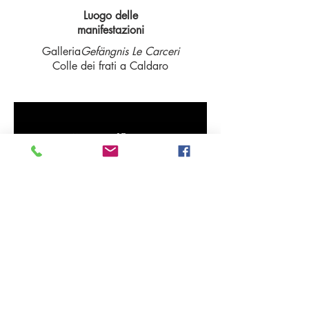
Luogo delle
manifestazioni
Galleria
Gefängnis Le Carceri
Colle dei frati a Caldaro
IT 39052 Kaltern - Pater Bühel | Caldaro - Colle dei Frati
Steuernr. | codice fiscale
94111020213
T.
+39 333 2874345
E-Mail:
●
info@gefaengnislecarcerigalerie.it