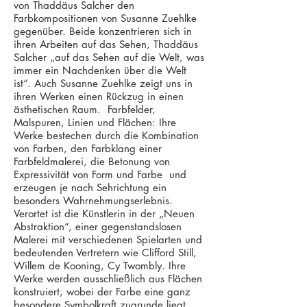
von Thaddäus Salcher den
Farbkompositionen von Susanne Zuehlke
gegenüber. Beide konzentrieren sich in
ihren Arbeiten auf das Sehen, Thaddäus
Salcher „auf das Sehen auf die Welt, was
immer ein Nachdenken über die Welt
ist“. Auch Susanne Zuehlke zeigt uns in
ihren Werken einen Rückzug in einen
ästhetischen Raum. Farbfelder,
Malspuren, Linien und Flächen: Ihre
Werke bestechen durch die Kombination
von Farben, den Farbklang einer
Farbfeldmalerei, die Betonung von
Expressivität von Form und Farbe und
erzeugen je nach Sehrichtung ein
besonders Wahrnehmungserlebnis.
Verortet ist die Künstlerin in der „Neuen
Abstraktion“, einer gegenstandslosen
Malerei mit verschiedenen Spielarten und
bedeutenden Vertretern wie Clifford Still,
Willem de Kooning, Cy Twombly. Ihre
Werke werden ausschließlich aus Flächen
konstruiert, wobei der Farbe eine ganz
besondere Symbolkraft zugrunde liegt