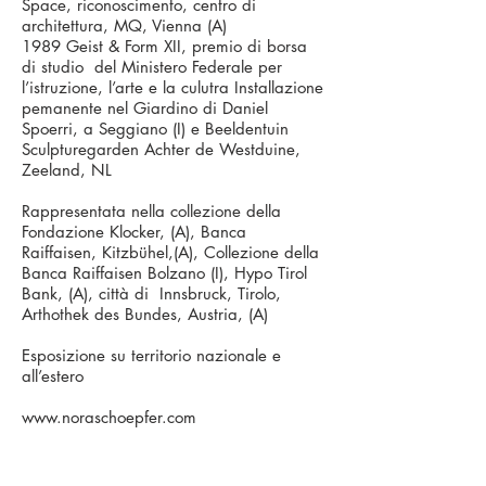
Space, riconoscimento, centro di
architettura, MQ, Vienna (A)
1989 Geist & Form XII, premio di borsa
di studio del Ministero Federale per
l’istruzione, l’arte e la culutra Installazione
pemanente nel Giardino di Daniel
Spoerri, a Seggiano (I) e Beeldentuin
Sculpturegarden Achter de Westduine,
Zeeland, NL
Rappresentata nella collezione della
Fondazione Klocker, (A), Banca
Raiffaisen, Kitzbühel,(A), Collezione della
Banca Raiffaisen Bolzano (I), Hypo Tirol
Bank, (A), città di Innsbruck, Tirolo,
Arthothek des Bundes, Austria, (A)
Esposizione su territorio nazionale e
all’estero
www.noraschoepfer.com