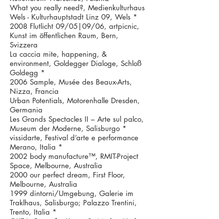
What you really need?, Medienkulturhaus
Wels - Kulturhauptstadt Linz 09, Wels *
2008 Flutlicht 09/05|09/06, artpicnic,
Kunst im öffentlichen Raum, Bern,
Svizzera
La caccia mite, happening, &
environment, Goldegger Dialoge, Schloß
Goldegg *
2006 Sample, Musée des Beaux-Arts,
Nizza, Francia
Urban Potentials, Motorenhalle Dresden,
Germania
Les Grands Spectacles II – Arte sul palco,
Museum der Moderne, Salisburgo *
vissidarte, Festival d’arte e performance
Merano, Italia *
2002 body manufacture™, RMIT-Project
Space, Melbourne, Australia
2000 our perfect dream, First Floor,
Melbourne, Australia
1999 dintorni/Umgebung, Galerie im
Traklhaus, Salisburgo; Palazzo Trentini,
Trento, Italia *