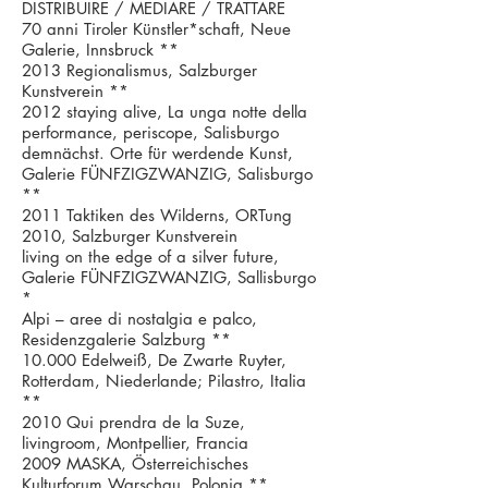
DISTRIBUIRE / MEDIARE / TRATTARE
70 anni Tiroler Künstler*schaft, Neue
Galerie, Innsbruck **
2013 Regionalismus, Salzburger
Kunstverein **
2012 staying alive, La unga notte della
performance, periscope, Salisburgo
demnächst. Orte für werdende Kunst,
Galerie FÜNFZIGZWANZIG, Salisburgo
**
2011 Taktiken des Wilderns, ORTung
2010, Salzburger Kunstverein
living on the edge of a silver future,
Galerie FÜNFZIGZWANZIG, Sallisburgo
*
Alpi – aree di nostalgia e palco,
Residenzgalerie Salzburg **
10.000 Edelweiß, De Zwarte Ruyter,
Rotterdam, Niederlande; Pilastro, Italia
**
2010 Qui prendra de la Suze,
livingroom, Montpellier, Francia
2009 MASKA, Österreichisches
Kulturforum Warschau, Polonia **