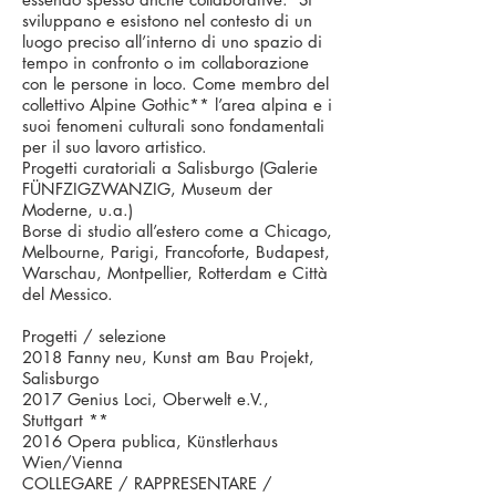
sviluppano e esistono nel contesto di un
luogo preciso all’interno di uno spazio di
tempo in confronto o im collaborazione
con le persone in loco. Come membro del
collettivo Alpine Gothic** l’area alpina e i
suoi fenomeni culturali sono fondamentali
per il suo lavoro artistico.
Progetti curatoriali a Salisburgo (Galerie
FÜNFZIGZWANZIG, Museum der
Moderne, u.a.)
Borse di studio all’estero come a Chicago,
Melbourne, Parigi, Francoforte, Budapest,
Warschau, Montpellier, Rotterdam e Città
del Messico.
Progetti / selezione
2018 Fanny neu, Kunst am Bau Projekt,
Salisburgo
2017 Genius Loci, Oberwelt e.V.,
Stuttgart **
2016 Opera publica, Künstlerhaus
Wien/Vienna
COLLEGARE / RAPPRESENTARE /