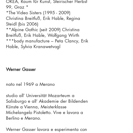
OKEA, Raum für Kunst, Steirischer Herbst
99, Graz *
*The Video Sisters
(1995 - 2009)
Christina Breitfuß, Erik Hable, Regina
Steidl (bis 2006)
**Alpine Gothic (seit 2009) Christina
Breitfuß, Erik Hable, Wolfgang Wirth
***body manufacture – Peta Clancy, Erik
Hable, Sylvia Kranawetvogl
Werner Gasser
nato nel 1969 a Merano
studio all’ Universität Mozarteum a
Salisburgo e all‘ Akademie der Bildenden
Künste a Vienna, Meisterklasse
Michelangelo Pistoletto. Vive e lavora a
Berlino e Merano.
Werner Gasser lavora e esperimenta con