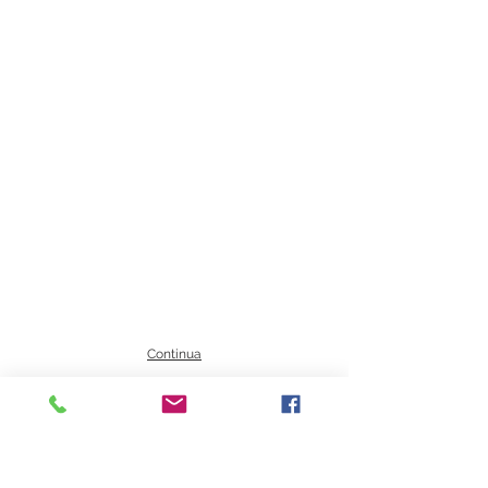
Continua
IT 39052 Kaltern - Pater Bühel | Caldaro - Colle dei Frati
Steuernr. | codice fiscale
94111020213