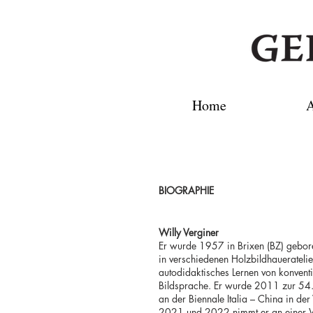
Home
A
BIOGRAPHIE
Willy Verginer
Er wurde 1957 in Brixen (BZ) geboren
in verschiedenen Holzbildhaueratelie
autodidaktisches Lernen von konvent
Bildsprache. Er wurde 2011 zur 54. I
an der Biennale Italia – China in der
2021 und 2022 nimmt er an einer W