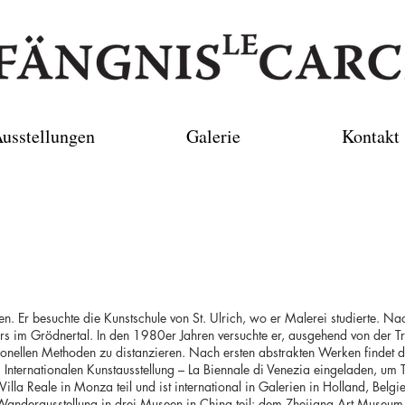
usstellungen
Galerie
Kontakt
. Er besuchte die Kunstschule von St. Ulrich, wo er Malerei studierte. Na
rs im Grödnertal. In den 1980er Jahren versuchte er, ausgehend von der Tra
ionellen Methoden zu distanzieren. Nach ersten abstrakten Werken findet d
nternationalen Kunstausstellung – La Biennale di Venezia eingeladen, um Tr
 Villa Reale in Monza teil und ist international in Galerien in Holland, Be
anderausstellung in drei Museen in China teil: dem Zhejiang Art Mus