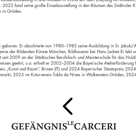
025 fand seine große Einzelausstellung in den Räumen des Südtiroler Kü
ch in Gröden.
T) geboren. Er absolvierte von 1980–1985 seine Ausbildung in St. Jakob/
e der Bildenden Künste München, Bildhauerei bei Hans Ladner.Er lebt und
rt seit 2009 an der Städtischen Berufsfach- und Meisterschule für das Ho
Preisen geehrt, u.a. erhielt er 2002–2004 die Bayerische Atelierförderung
eis „Kunst und Raum“, Brixen (IT) und 2024 Bayerischer Staatspreis 2024. 
markt, 2023 im Kuturverein Tubla da Nives in Wolkenstein Gröden, 202