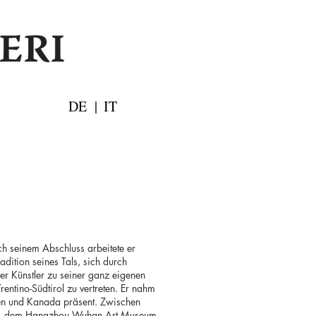
DE
|
IT
ch seinem Abschluss arbeitete er
dition seines Tals, sich durch
er Künstler zu seiner ganz eigenen
entino-Südtirol zu vertreten. Er nahm
lgien und Kanada präsent. Zwischen
eum, dem Hangzhou Wuhan Art Museum