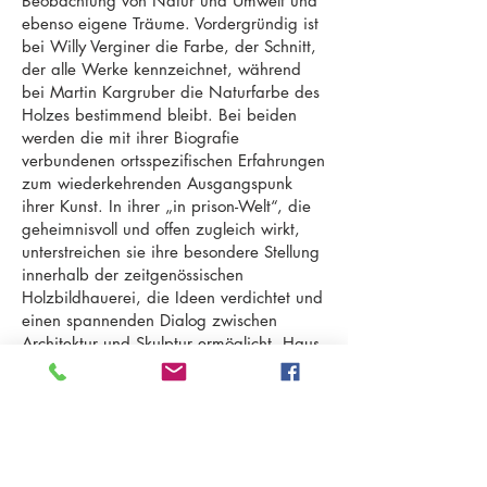
Beobachtung von Natur und Umwelt und
ebenso eigene Träume. Vordergründig ist
bei Willy Verginer die Farbe, der Schnitt,
der alle Werke kennzeichnet, während
bei Martin Kargruber die Naturfarbe des
Holzes bestimmend bleibt. Bei beiden
werden die mit ihrer Biografie
verbundenen ortsspezifischen Erfahrungen
zum wiederkehrenden Ausgangspunk
ihrer Kunst. In ihrer „in prison-Welt“, die
geheimnisvoll und offen zugleich wirkt,
unterstreichen sie ihre besondere Stellung
innerhalb der zeitgenössischen
Holzbildhauerei, die Ideen verdichtet und
einen spannenden Dialog zwischen
Architektur und Skulptur ermöglicht. Haus,
Baum, Antenne, Wucherung, Container,
Mensch, Erde: Zwischen Realität und
Traum, Idylle und Sachlichkeit öffnen sich
die Gefängniszellen und machen einer
gedanklichen Freiheit Platz, um die
Geschichten, die in den Holzbildwerken