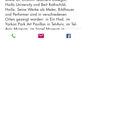
Haifa University und Beit Rothschild,
Haifa. Seine Werke als Maler, Bildhauer
und Performer sind in verschiedenen
Orten gezeigt wor­den: in Ein Hod, im
Yarkon Park Art Pavillon in Tel-Aviv, im Tel-
Aviv Museum, im Israel Museum in
Jerusalem, im Magnus Museum in San
Francisco und in hebräischen
Kulturzentren in Marin County, Califor­nia,
in Pittsburg, Pennsylvania und in West
Palm Beach, Florida.
Seit Jahren lebt Jim Silverman in Rosh
Pinna im Norden von Galilea, wo er
seine Arbeiten regelmäßig ausstellt.
Kontakt
Jim Silverman, P. O. Box 1380, 12000
Rosh Pinna (Upper Galilee), Israel