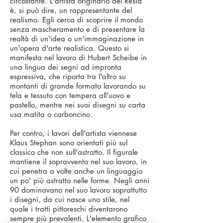
circostante. L'artista originario del Resia
è, si può dire, un rappresentante del
realismo. Egli cerca di scoprire il mondo
senza mascheramento e di presentare la
realtà di un'idea o un'immaginazione in
un'opera d'arte realistica. Questo si
manifesta nel lavoro di Hubert Scheibe in
una lingua dei segni ad impronta
espressiva, che riporta tra l'altro su
montanti di grande formato lavorando su
tela e tessuto con tempera all'uovo e
pastello, mentre nei suoi disegni su carta
usa matita o carboncino.
Per contro, i lavori dell'artista viennese
Klaus Stephan sono orientati più sul
classico che non sull'astratto. Il figurale
mantiene il sopravvento nel suo lavoro, in
cui penetra a volte anche un linguaggio
un po' più astratto nelle forme. Negli anni
90 dominavano nel suo lavoro soprattutto
i disegni, da cui nasce uno stile, nel
quale i tratti pittoreschi diventarono
sempre più prevalenti. L'elemento grafico