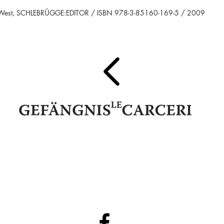
es West, SCHLEBRÜGGE:EDITOR / ISBN 978-3-85160-169-5 / 2009
IT 39052 Kaltern - Pater Bühel | Caldaro - Colle dei Frati
Steuernr. | codice fiscale 94111020213
74345
E-Mail:
info@gefaengnislecarcerigalerie.it
www.gefaengnisl
●
●
Privacy Policy
DE
|
IT
Cookies Policy
DE
|
IT
●