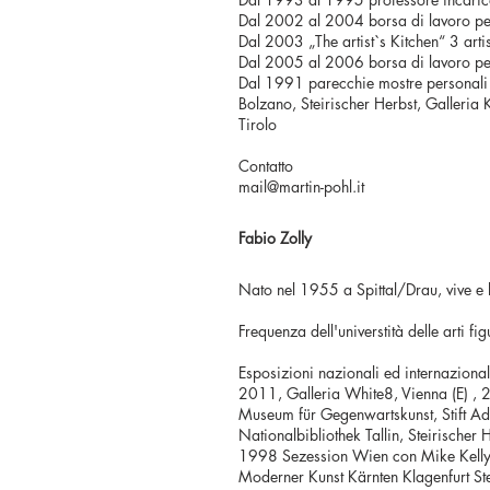
Dal 2002 al 2004 borsa di lavoro per
Dal 2003 „The artist`s Kitchen“ 3 art
Dal 2005 al 2006 borsa di lavoro pe
Dal 1991 parecchie mostre personali e
Bolzano, Steirischer Herbst, Galleria
Tirolo
Contatto
mail@martin-pohl.it
Fabio Zolly
Nato nel 1955 a Spittal/Drau, vive e 
Frequenza dell'universtità delle arti fi
Esposizioni nazionali ed internazional
2011, Galleria White8, Vienna (E) , 2
Museum für Gegenwarts­kunst, Stift 
Nationalbibliothek Tallin, Steirische
1998 Sezession Wien con Mike Kelly
Moderner Kunst Kärnten Klagenfurt St