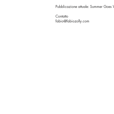
Pubblicazione attuale: Summer Go
Contatto
fabio@fabiozolly.com
T. +39 333 28