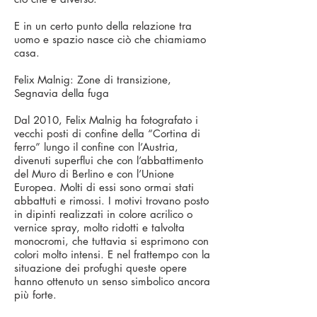
E in un certo punto della relazione tra
uomo e spazio nasce ciò che chiamiamo
casa.
Felix Malnig: Zone di transizione,
Segnavia della fuga
Dal 2010, Felix Malnig ha fotografato i
vecchi posti di confine della “Cortina di
ferro” lungo il confine con l’Austria,
divenuti superflui che con l’abbattimento
del Muro di Berlino e con l’Unione
Europea. Molti di essi sono ormai stati
abbattuti e rimossi. I motivi trovano posto
in dipinti realizzati in colore acrilico o
vernice spray, molto ridotti e talvolta
monocromi, che tuttavia si esprimono con
colori molto intensi. E nel frattempo con la
situazione dei profughi queste opere
hanno ottenuto un senso simbolico ancora
più forte.