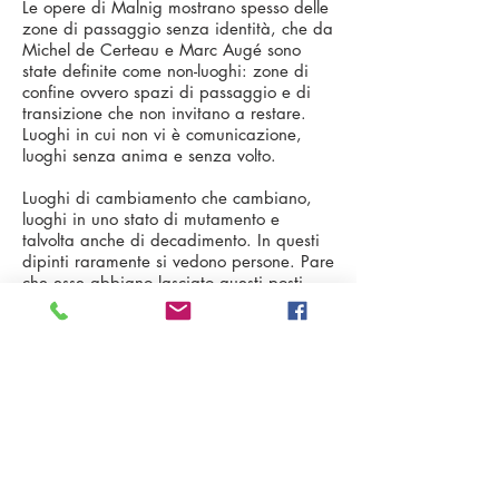
Le opere di Malnig mostrano spesso delle
zone di passaggio senza identità, che da
Michel de Certeau e Marc Augé sono
state definite come non-luoghi: zone di
confine ovvero spazi di passaggio e di
transizione che non invitano a restare.
Luoghi in cui non vi è comunicazione,
luoghi senza anima e senza volto.
Luoghi di cambiamento che cambiano,
luoghi in uno stato di muta­mento e
talvolta anche di decadimento. In questi
dipinti raramente si vedono persone. Pare
che esse abbiano lasciato questi posti,
forse anche in modo frettoloso, pur
avendo lasciato in essi le loro tracce
ancora visibili. Finestre aperte su spazi
vuoti, strade tranquille un tempo piene di
vita, macchine lasciate in strada e
coperte di neve, case disabitate.
L’assenza di persone conferisce a queste
opere un silenzio carico di mis­tero, su di
esse domina “un’ombra di malinconia“.
(Georg Vasold)