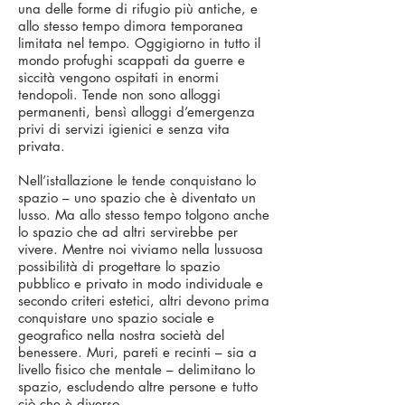
una delle forme di rifugio più antiche, e
allo stesso tempo dimora temporanea
limitata nel tempo. Oggigiorno in tutto il
mondo profughi scappati da guerre e
siccità vengono ospitati in enormi
tendopoli. Tende non sono alloggi
permanenti, bensì alloggi d’emergenza
privi di servizi igienici e senza vita
privata.
Nell’istallazione le tende conquistano lo
spazio – uno spazio che è diventato un
lusso. Ma allo stesso tempo tolgono anche
lo spazio che ad altri servirebbe per
vivere. Mentre noi viviamo nella lussuosa
possibilità di progettare lo spazio
pubblico e privato in modo individuale e
secondo criteri estetici, altri devono prima
conquistare uno spazio sociale e
geografico nella nostra società del
benessere. Muri, pareti e recinti – sia a
livello fisico che mentale – delimitano lo
spazio, escludendo altre persone e tutto
ciò che è diverso.