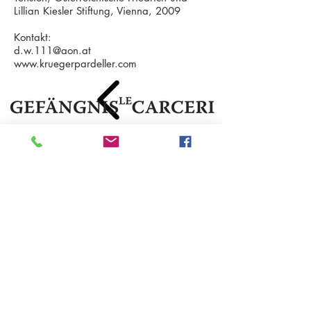
Lillian Kiesler Stiftung, Vienna, 2009
Kontakt:
d.w.111@aon.at
www.kruegerpardeller.com
IT 39052 Kaltern - Pater Bühel | Caldaro - Colle dei Frati
Steuernr. | codice fiscale
94111020213
T.
+39 333 2874345
E-Mail:
●
info@gefaengnislecarcerigalerie.it
www.gefaengnislecarcerigalerie.it
●
Privacy Policy
DE
|
IT
Cookies Policy
DE
|
IT
●
Foto ab/dal 2016
©
Nora Sölva
©
2006 - 2018
Gefängnis Le Carceri
- powered
by puff. All rights reserved.