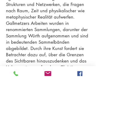
Strukturen und Netzwerken, die Fragen
nach Raum, Zeit und physikalischer wie
metaphysischer Realität aufwerfen.
Gallmetzers Arbeiten wurden in
renommierten Sammlungen, darunter der
Sammlung Würth aufgenommen und sind
in bedeutenden Sammelbänden
abgebildet. Durch ihre Kunst fordert sie
Betrachter dazu auf, über die Grenzen
des Sichtbaren hinauszudenken und das
Unbewusste zu erforschen. Christine
Gallmetzer lebt und arbeitet in Bozen und
München.
www.christinegallmetzer.com
IT 39052 Kaltern - Pater Bühel | Caldaro - Colle dei Frati
Steuernr. | codice fiscale
94111020213