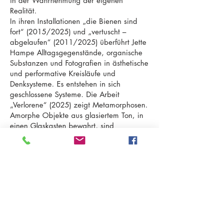
in der Wahrnehmung der eigenen
Realität.
In ihren Installationen „die Bienen sind
fort“ (2015/2025) und „vertuscht –
abgelaufen“ (2011/2025) überführt Jette
Hampe Alltagsgegenstände, organische
Substanzen und Fotografien in ästhetische
und performative Kreisläufe und
Denksysteme. Es entstehen in sich
geschlossene Systeme. Die Arbeit
„Verlorene“ (2025) zeigt Metamorphosen.
Amorphe Objekte aus glasiertem Ton, in
einen Glaskasten bewahrt, sind
Momentum eines Übergangszustandes.
Alte, gekannte Formen verändern sich,
lösen sich auf oder vergehen. Etwas
Neues bisher noch Undenkbares könnte
entstehen. Ob organisch oder
anorganisch, das bleibt offen.