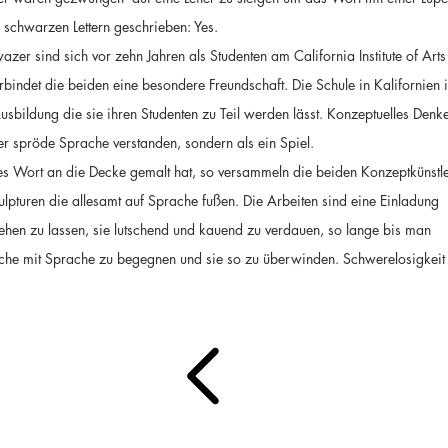
 schwarzen Lettern geschrieben: Yes.
er sind sich vor zehn Jahren als Studenten am California Institute of Arts
rbindet die beiden eine besondere Freundschaft. Die Schule in Kalifornien i
usbildung die sie ihren Studenten zu Teil werden lässt. Konzeptuelles Denk
er spröde Sprache verstanden, sondern als ein Spiel.
ves Wort an die Decke gemalt hat, so versammeln die beiden Konzeptkünstl
turen die allesamt auf Sprache fußen. Die Arbeiten sind eine Einladung
hen zu lassen, sie lutschend und kauend zu verdauen, so lange bis man
ache mit Sprache zu begegnen und sie so zu überwinden. Schwerelosigkeit