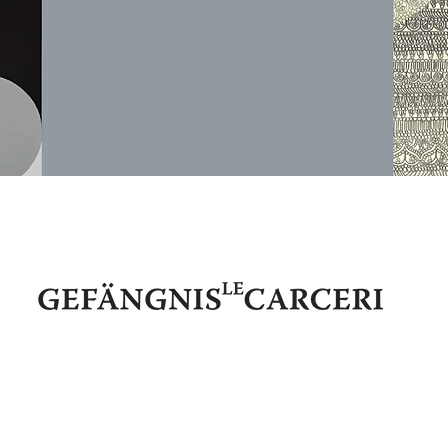
IT 39052 Kaltern - Pater Bühel | Caldaro - Colle dei Frati
Steuernr. | codice fiscale 94111020213
74345
E-Mail:
info@gefaengnislecarcerigalerie.it
www.gefaengnisl
●
●
Privacy Policy
DE
|
IT
Cookies Policy
DE
|
IT