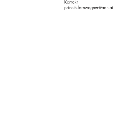
Kontakt
prinoth.fornwagner@aon.at
T. +39 333 28
©