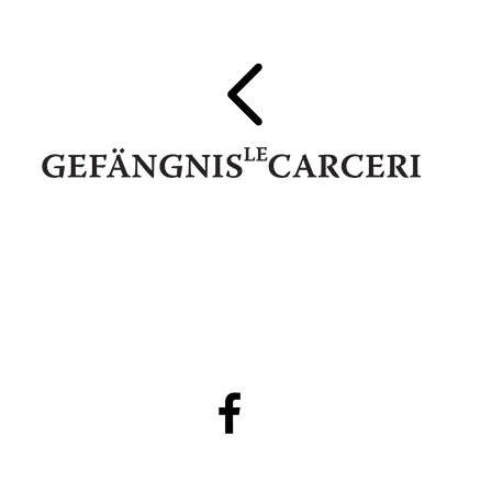
IT 39052 Kaltern - Pater Bühel | Caldaro - Colle dei Frati
Steuernr. | codice fiscale 94111020213
74345
E-Mail:
info@gefaengnislecarcerigalerie.it
www.gefaengnisl
●
●
Privacy Policy
DE
|
IT
Cookies Policy
DE
|
IT
●
Foto ab/dal 2016
©
Nora Sölva
 2006 - 2018
Gefängnis Le Carceri
- powered by puff. All rights reserved.