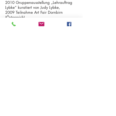
2010 Gruppenausstellung „Lehrauftrag
Lybke“ kuratiert von Judy Lybke,
2009 Teilnahme Art Fair Dornbirn
(Österreich)
2006 Einzelausstellung Galerie Acud,
Berlin
Sammlung
Sammlung Museion
Kunstsammlung der Südtiroler Sparkasse
Kunstsammlung der Autonomen Provinz
Südtirol
Kunstsammlung der Raiffeisenstiftung
Sammlung Simonow
www.cornelialochmann.com
IT 39052 Kaltern - Pater Bühel | Caldaro - Colle dei Frati
Steuernr. | codice fiscale
94111020213
T.
+39 333 2874345
E-Mail:
●
info@gefaengnislecarcerigalerie.it