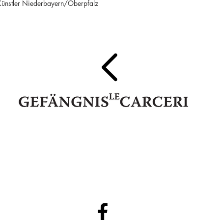
 Künstler Niederbayern/Oberpfalz
IT 39052 Kaltern - Pater Bühel | Caldaro - Colle dei Frati
Steuernr. | codice fiscale 94111020213
74345
E-Mail:
info@gefaengnislecarcerigalerie.it
www.gefaengnisl
●
●
Privacy Policy
DE
|
IT
Cookies Policy
DE
|
IT
●