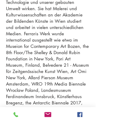
Technologie und unserer gebauten
Umwelt wirken. Sie hat Malerei und
Kulturwissenschaften an der Akademie
der Bildenden Künste in Wien studiert
und arbeitet in vielen unterschiedlichen
Medien. Ferraris Werk wurde
international ausgestellt wie etwa im
Museion for Contemporary Art Bozen, the
8th Floor/The Shelley & Donald Rubin
Foundation in New York, Pori Art
Museum, Finland, Belvedere 21 - Museum
für Zeitgenössische Kunst Wien, Art Omi
New York, Allard Pierson Museum
Amsterdam, WRO 19th Media Biennale
Wroclaw Poland, Landesmuseum
Ferdinandeum Innsbruck, Künstlerhaus
Bregenz, the Antarctic Biennale 2017,
the 5th Moscow Biennial for Young Art
2016, Ars Electronica Linz, Videotage in
Hong Kong. Sie arbeitet mit den Galerien
Krinzinger and Jünger in Wien. Ihre