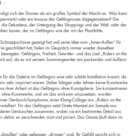
ng …
kündigt sich der Donner als ein großes Symbol der Macht an. Was kann
Supermarkt oder ein Insasse des Gefängnisses dagegensetzen? Die
r, die Dekadenz, der Untergang des Shoppings und der Welt, oder der
hen lassen, der im Gefängnis wie der mit der Plastiktüte.
Schnappschüsse gezeigt hat und seine Idee vom „Innen-Außen“ für
rie geschildert hat, fielen im Gespräch immer wieder dieselben
 bewegten. Gefängnis, Freiheit, Gewitter - und das Lied „Riders on the
uch auf, da es mit seinem Sommergewitter ein packendes und äußerst
r die Galerie im Gefängnis eine sehr subtile Installation kreiert, da
nis sehr inspiriert waren. Daher hängen oder lehnen keine Kunstwerke
 ihrer Arbeit ist das Gefängnis ohne Kunstgalerie. Sie konzentrieren
is, ohne Kunstwerke, und um das wirksam umzusetzen, wurden
 einer Geräusch-Symphonie, einer Klang-Collage aus „Riders on the
nstalliert. Für das Gefängnis setzt Greta Mentzel ein Sample aus
deren Geräuschen zusammen, wobei sie ein bestimmtes Detail aus
dehnt, es zerschneidet, mixt und püriert. Das Ganze läuft dann im
r „draußen“ oder gefangen „drinnen“ sind. Ihr Gefühl spricht sich in