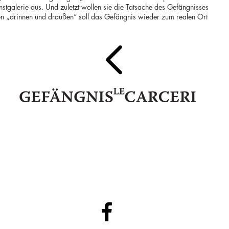
stgalerie aus. Und zuletzt wollen sie die Tatsache des Gefängnisses
hen „drinnen und draußen“ soll das Gefängnis wieder zum realen Ort
IT 39052 Kaltern - Pater Bühel | Caldaro - Colle dei Frati
Steuernr. | codice fiscale 94111020213
74345
E-Mail:
info@gefaengnislecarcerigalerie.it
www.gefaengnisl
●
●
Privacy Policy
DE
|
IT
Cookies Policy
DE
|
IT
●