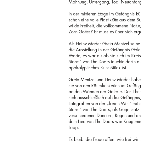
Mahnung, Untergang, Tod, Neuanfa
In der mittleren Etage im Gefängnis 
schon eine volle Plastiktüte aus dem 
wilde Freiheit, die vollkommene Natu
Zorn Gottes? Er muss es über sich erge
Als Heinz Mader Greta Mentzel seine 
die Ausstellung in der Gefängnis Gale
Worte, es war als ob sie sich im Kreis
Storm“ von The Doors tauchte darin a
apokalyptisches KunstStück ist.
Greta Mentzel und Heinz Mader haben fü
sie von den Räumlichkeiten im Gefäng
an den Wänden der Galerie. Das Thema
sich ausschließlich auf das Gefängn
Fotografien von der „freien Welt“ mit
Storm“ von The Doors, als Gegensatz i
verschiedenen Donnern, Regen und an
dem Lied von The Doors wie Kaugummi 
Loop.
Es bleibt die Frage offen, wie frei wi