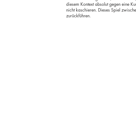
diesem Kontext absolut gegen eine Kun
nicht kaschieren. Dieses Spiel zwisc
zurückführen.
T. +39 333 28