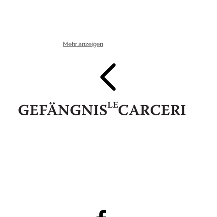
Mehr anzeigen
IT 39052 Kaltern - Pater Bühel | Caldaro - Colle dei Frati
Steuernr. | codice fiscale 94111020213
74345
E-Mail:
info@gefaengnislecarcerigalerie.it
www.gefaengnisl
●
●
Privacy Policy
DE
|
IT
Cookies Policy
DE
|
IT
●