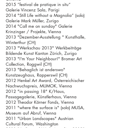
2015 ”festival de pratique in situ“
Galerie Vincenz Sala, Parigi
2014 "Still Life without a Magnolia” (solo)
Galerie Mark Müller, Zurigo
2014 "Call me on sunday" Galerie
Krinzinger / Projekte, Vienna
2013 "Dezember-Ausstellung " Kunsthalle,
Winterthur (CH)
2013 "Werkschau 2013" Werkbeiträge
Bildende Kunst Kanton Zürich, Zurigo
2013 "I'm Your Neighbour!" Bromer Art
Collection, Roggwil (CH)
2013 "Behaglich ist anderswo"
Kunstzeughaus, Rapperswil (CH)
2012 Henkel Art Award, Österreichischer
Nachwuchspreis, MUMOK, Vienna
2012 "in passing 18" K/Haus,
Passagegalerie, Künstlerhaus, Vienna
2012 Theodor Körner Fonds, Vienna
2011 "where the surface is" (solo) MUSA,
Museum auf Abruf, Vienna
2011 "Urban Landscapes" Austrian
Cultural Forum, Washington