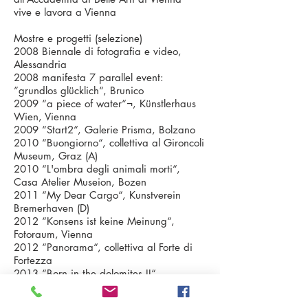
vive e lavora a Vienna
Mostre e progetti (selezione)
2008 Biennale di fotografia e video,
Alessandria
2008 manifesta 7 parallel event:
”grundlos glücklich“, Brunico
2009 “a piece of water“¬, Künstlerhaus
Wien, Vienna
2009 “Start2“, Galerie Prisma, Bolzano
2010 “Buongiorno“, collettiva al Gironcoli
Museum, Graz (A)
2010 “L'ombra degli animali morti“,
Casa Atelier Museion, Bozen
2011 “My Dear Cargo“, Kunstverein
Bremerhaven (D)
2012 “Konsens ist keine Meinung“,
Fotoraum, Vienna
2012 “Panorama“, collettiva al Forte di
Fortezza
2013 “Born in the dolomites II“,
Künstlerhaus, Vienna
2013 “Mirabilia“, Academy Cassa di