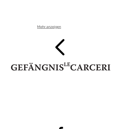
Mehr anzeigen
IT 39052 Kaltern - Pater Bühel | Caldaro - Colle dei Frati
Steuernr. | codice fiscale 94111020213
74345
E-Mail:
info@gefaengnislecarcerigalerie.it
www.gefaengnisl
●
●
Privacy Policy
DE
|
IT
Cookies Policy
DE
|
IT
●