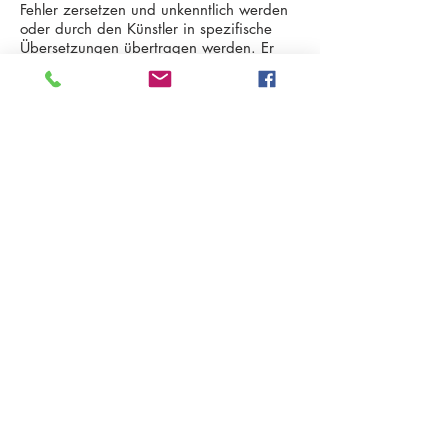
Fehler zersetzen und unkenntlich werden
oder durch den Künstler in spezifische
Übersetzungen übertra­gen werden. Er
interessiert sich vor allem für
zeitgenössische Phänome­ne, die er
anhand verschiedener künstlerischer
Methoden überarbeitet. Durch Mittel der
Umkehrung, der Verquerung,
(Über-)Affirmation und Verbindung
unterschiedlicher Techniken erprobt er
neue Perspektiven auf scheinbar
feststehende gesellschaftliche Definitionen.
Er arbeitet häufig in selbstorganisierten,
kollektiven Situationen und kooperiert mit
ExpertInnen aus verschiedenen Feldern.
IT 39052 Kaltern - Pater Bühel | Caldaro - Colle dei Frati
Steuernr. | codice fiscale
94111020213
T.
+39 333 2874345
E-Mail:
●
info@gefaengnislecarcerigalerie.it
www.gefaengnislecarcerigalerie.it
●