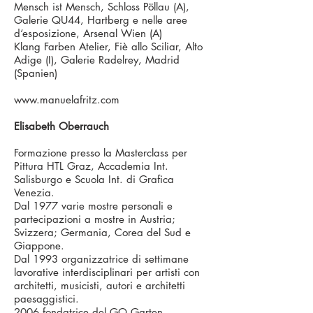
Mensch ist Mensch, Schloss Pöllau (A),
Galerie QU44, Hartberg e nelle aree
d‘esposizione, Arsenal Wien (A)
Klang Farben Atelier, Fiè allo Sciliar, Alto
Adige (I), Galerie Radelrey, Madrid
(Spanien)
www.manuelafritz.com
Elisabeth Oberrauch
Formazione presso la Masterclass per
Pittura HTL Graz, Accademia Int.
Salisburgo e Scuola Int. di Grafica
Venezia.
Dal 1977 varie mostre personali e
partecipazioni a mostre in Austria;
Svizzera; Germania, Corea del Sud e
Giappone.
Dal 1993 organizzatrice di settimane
lavorative interdisciplinari per artisti con
architetti, musicisti, autori e architetti
paesaggistici.
2006 fondatrice del GO Garten