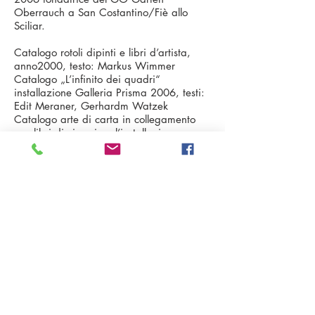
Oberrauch a San Costantino/Fiè allo
Sciliar.
Catalogo rotoli dipinti e libri d’artista,
anno2000, testo: Markus Wimmer
Catalogo „L’infinito dei quadri“
installazione Galleria Prisma 2006, testi:
Edit Meraner, Gerhardm Watzek
Catalogo arte di carta in collegamento
con libri di viaggio e l’installazione
„Gabinetto di Scienze Naturali “ 2013
Merano Arte, testi: Valerio Dehò, Eva
Gratl
www.webmuseumtirol.at
IT 39052 Kaltern - Pater Bühel | Caldaro - Colle dei Frati
Steuernr. | codice fiscale
94111020213
T.
+39 333 2874345
E-Mail:
●
info@gefaengnislecarcerigalerie.it
www.gefaengnislecarcerigalerie.it
●