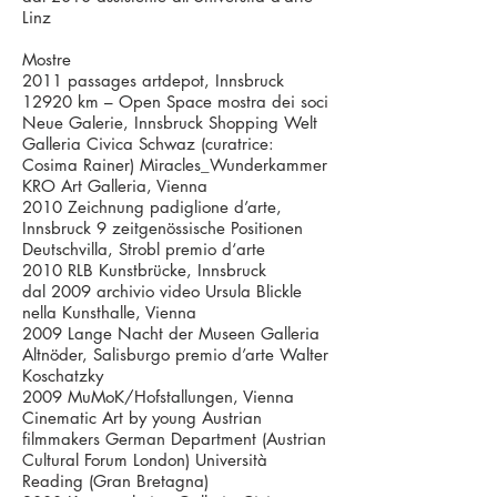
Linz
Mostre
2011 passages artdepot, Innsbruck
12920 km – Open Space mostra dei soci
Neue Galerie, Innsbruck Shopping Welt
Galleria Civica Schwaz (curatrice:
Cosima Rainer) Miracles_Wunderkammer
KRO Art Galleria, Vienna
2010 Zeichnung padiglione d’arte,
Innsbruck 9 zeitgenössische Positionen
Deutschvilla, Strobl premio d‘arte
2010 RLB Kunstbrücke, Innsbruck
dal 2009 archivio video Ursula Blickle
nella Kunsthalle, Vienna
2009 Lange Nacht der Museen Galleria
Altnöder, Salisburgo premio d’arte Walter
Koschatzky
2009 MuMoK/Hofstallungen, Vienna
Cinematic Art by young Austrian
filmmakers German Department (Austrian
Cultural Forum London) Università
Reading (Gran Bretagna)