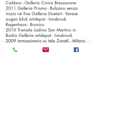
Caldaro - Galleria Civica Bressanone
2011 Galleria Prisma - Bolzano senza
inizio né fine Galleria Duetart - Varese
augen blick artdepot - Innsbruck
Ragenhaus - Brunico
2010 Trienala Ladina San Martino in
Badia Galleria artdepot - Innsbruck
2009 immaginario su tela ZonaK - Milano
2006 arte fotografica dall’Alto Adige nel
parlamento di Vienna
2005 Galleria Prisma - Bolzano Wenn sie
hier ist möchte sie dort sein Kunstraum
Cafè Mitterhofer – San Candido
Kunstszene Südtirol Aktuell Lanserhaus -
Appiano
2003 Panorama 03 Bolzano
2002 Das absurde Bekannte Phoenix Art,
collezione Falkenberg, Amburgo Gemine
muse Trento
contatto
b_tavella@yahoo.it