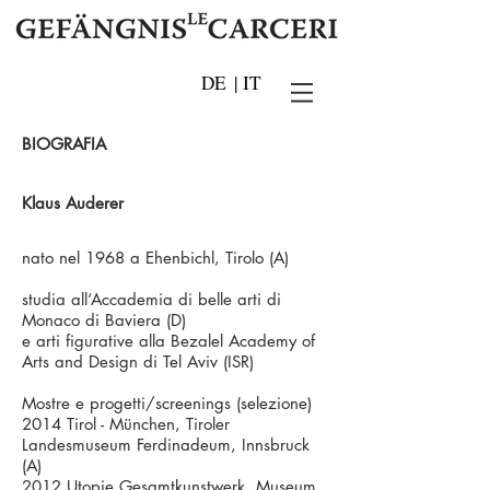
DE
|
IT
BIOGRAFIA
Klaus Auderer
nato nel 1968 a Ehenbichl, Tirolo (A)
studia all‘Accademia di belle arti di
Monaco di Baviera (D)
e arti figurative alla Bezalel Academy of
Arts and Design di Tel Aviv (ISR)
Mostre e progetti/screenings (selezione)
2014 Tirol - München, Tiroler
Landesmuseum Ferdinadeum, Innsbruck
(A)
2012 Utopie Gesamtkunstwerk, Museum