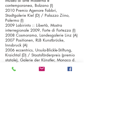
Museo di arte moderna e
contemporanea, Bolzano (I)
2010 Premio Agenore Fabbri,
Stadtgalerie Kiel (D) / Palazzo Ziino,
Palermo (I)
2009 Labirinto :: Libertà, Mostra
interregionale 2009, Forte di Fortezza (I)
2008 Cosmorama, Landesgalerie Linz (A)
2007 Positionen, RLB Kunstbrücke,
Innsbruck (A)
2006 eccentrics, Ursula-Blickle-Stiftung,
Kraichtal (D) / Staatsförderpreis (premio
statale), Galerie der Künstler, Monaco d.
B. (D)
2005 Stretch Sculpture, Kunst Meran/o
arte (I)
2004 Skulptur, Prekärer Realismus
zwischen Melancholie und Komik,
Kunsthalle Wien, Vienna (A) /
Sensoroticron, Galerie für Aktuelle Kunst
OSRAM, Monaco d. B. (D)
2002 Stereotyp, Kunsthalle Wien project
space, Vienna (A) / Das absurde
Bekannte, Sammlung Falckenberg,