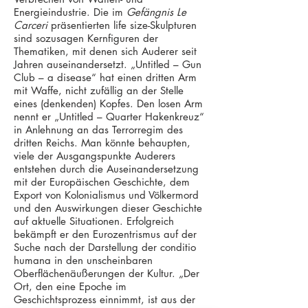
Energieindustrie. Die im
Gefängnis Le
Carceri
präsentierten life size-Skulpturen
sind sozusagen Kernfiguren der
Thematiken, mit denen sich Auderer seit
Jahren auseinandersetzt. „Untitled – Gun
Club – a disease“ hat einen dritten Arm
mit Waffe, nicht zufällig an der Stelle
eines (denkenden) Kopfes. Den losen Arm
nennt er „Untitled – Quarter Hakenkreuz“
in Anlehnung an das Terrorregim des
dritten Reichs. Man könnte behaupten,
viele der Ausgangspunkte Auderers
entstehen durch die Auseinandersetzung
mit der Europäischen Geschichte, dem
Export von Kolonialismus und Völkermord
und den Auswirkungen dieser Geschichte
auf aktuelle Situationen. Erfolgreich
bekämpft er den Eurozentrismus auf der
Suche nach der Darstellung der conditio
humana in den unscheinbaren
Oberflächenäußerungen der Kultur. „Der
Ort, den eine Epoche im
Geschichtsprozess einnimmt, ist aus der