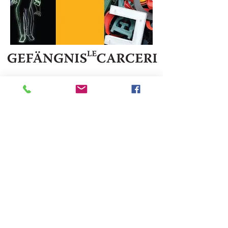
IT 39052 Kaltern - Pater Bühel | Caldaro - Colle dei Frati
Steuernr. | codice fiscale
94111020213
T.
+39 333 2874345
E-Mail:
●
info@gefaengnislecarcerigalerie.it
www.gefaengnislecarcerigalerie.it
●
Privacy Policy
DE
|
IT
Cookies Policy
DE
|
IT
●
Foto ab/dal 2016
©
Nora Sölva
©
2006 - 2018
Gefängnis Le Carceri
- powered
by puff. All rights reserved.