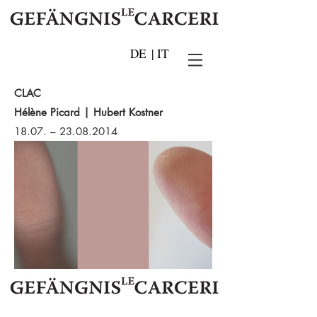
DE
|
IT
CLAC
Hélène Picard | Hubert Kostner
18.07. –
23.08.2014
IT 39052 Kaltern - Pater Bühel | Caldaro - Colle dei Frati