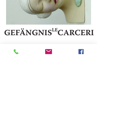
IT 39052 Kaltern - Pater Bühel | Caldaro - Colle dei Frati
Steuernr. | codice fiscale
94111020213
T.
+39 333 2874345
E-Mail:
●
info@gefaengnislecarcerigalerie.it
www.gefaengnislecarcerigalerie.it
●
Privacy Policy
DE
|
IT
Cookies Policy
DE
|
IT
●
Foto ab/dal 2016
©
Nora Sölva
©
2006 - 2018
Gefängnis Le Carceri
- powered
by puff. All rights reserved.