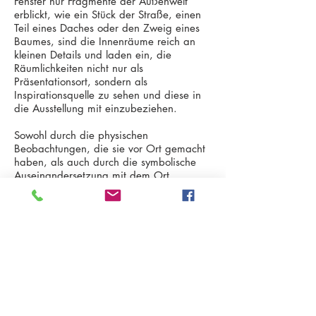
Fenster nur Fragmente der Außenwelt
erblickt, wie ein Stück der Straße, einen
Teil eines Daches oder den Zweig eines
Baumes, sind die Innenräume reich an
kleinen Details und laden ein, die
Räumlichkeiten nicht nur als
Präsentationsort, sondern als
Inspirationsquelle zu sehen und diese in
die Ausstellung mit einzubeziehen.
Sowohl durch die physischen
Beobachtungen, die sie vor Ort gemacht
haben, als auch durch die symbolische
Auseinandersetzung mit dem Ort,
verstehen sie die einzelnen
Gewölberäume als Mikrokosmen und
gehen in ihrer künstlerischen Arbeit auf
verschiedene Aspekte von Gefängnis und
Fluchtstrategien ein.
Dieses Ausstellungsprojekt wird in einer
Publikation zusammengefasst, die neben
ihren künstlerischen Positionen auch Texte
von (vorwiegend kolumbianischen)