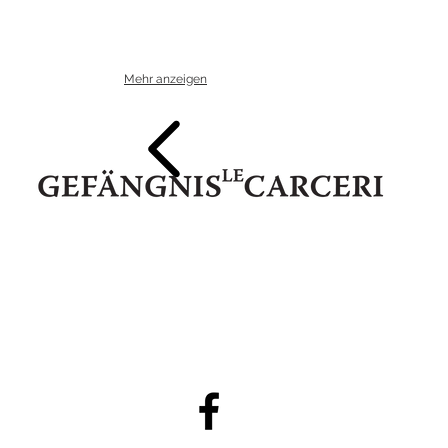
Mehr anzeigen
IT 39052 Kaltern - Pater Bühel | Caldaro - Colle dei Frati
Steuernr. | codice fiscale 94111020213
74345
E-Mail:
info@gefaengnislecarcerigalerie.it
www.gefaengnisl
●
●
Privacy Policy
DE
|
IT
Cookies Policy
DE
|
IT
●